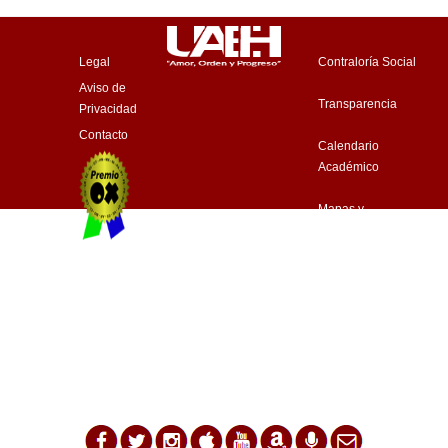
Legal
Contraloría Social
Aviso de
Transparencia
Privacidad
Contacto
Calendario
Académico
Mapas y
Accesibilidad
Web
Consorcio de
premiada
Universidades
con el
Mexicanas
Premio
Internacional
OX